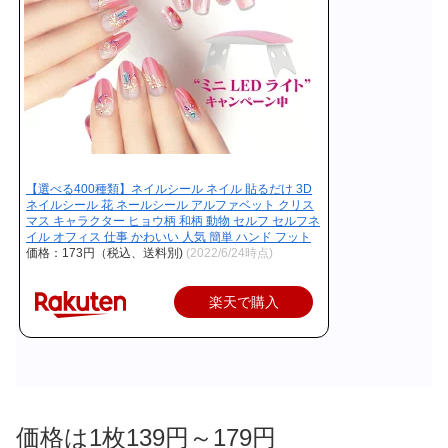
【選べる400種類】ネイルシール ネイル 貼るだけ 3D
ネイルシール 花 ネールシール アルファベット クリス
マス キャラクター ヒョウ柄 和柄 動物 セルフ セルフネ
イル オフィス 仕事 かわいい 人気 簡単 ハンド フット
価格：173円（税込、送料別)
(2022/6/24時点)
楽天で購入
価格は1枚139円～179円