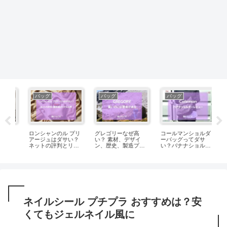
バッグ
バッグ
バッグ
コト
ズ
ロンシャンのル プリ
グレゴリーなぜ高
コールマンショルダ
の
評
アージュはダサい？
い？ 素材、デザイ
ーバッグってダサ
の
手
ネットの評判とリア
ン、歴史、製造プロ
い？バナナショルダ
ルな使用感を徹底調
セスに理由が
ーレビュー
査！
ネイルシール プチプラ おすすめは？安
くてもジェルネイル風に