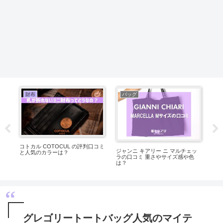
財布
バッグ
コトカル COTOCUL の評判口コミ
て
ジャンニ キアリー ニ マルチェッ
ジェ
と人気のカラーは？
ュ
ラの口コミ 重さやサイズ感や色
の
は？
グレゴリートートバッグ人気のマイテ