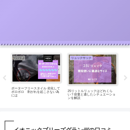
バッグ
リュックサック
ポーターフリースタイル 劣化して
マ
25リットルリュックはどれくら
コ
ボロボロ 剥がれを起こさない為
代・
い？容量と適したシチュエーショ
ダ
には
使い
ンを解説
ー
イオニックブリーズグランデの口コミ