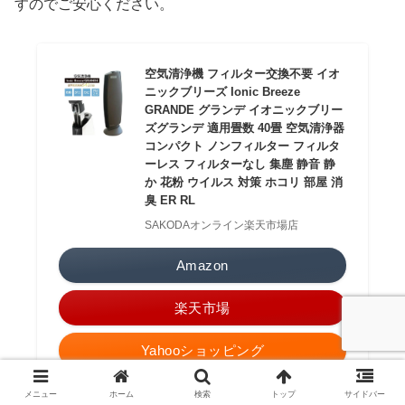
すのでご安心ください。
空気清浄機 フィルター交換不要 イオ
ニックブリーズ Ionic Breeze
GRANDE グランデ イオニックブリー
ズグランデ 適用畳数 40畳 空気清浄器
コンパクト ノンフィルター フィルタ
ーレス フィルターなし 集塵 静音 静
か 花粉 ウイルス 対策 ホコリ 部屋 消
臭 ER RL
SAKODAオンライン楽天市場店
Amazon
楽天市場
Yahooショッピング
メルカリ
メニュー
ホーム
検索
トップ
サイドバー