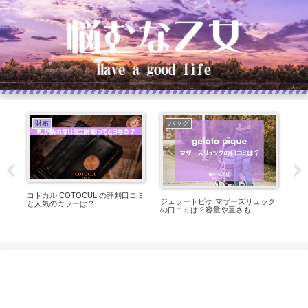
財布
バッグ
して
コトカル COTOCUL の評判口コミ
ジェラートピケ マザーズリュック
ラ
為
と人気のカラーは？
の口コミは？容量や重さも
評
由